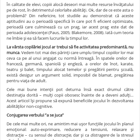
În calitate de elevi, copiii alocă deseori mai multe resurse învățatului
pe de rost, în detrimentul celorlalte abilități. Ok, dar de ce este asta o
problemă? Din nefericire, tot studiile au demonstrat că aceste
aptitudini au o perioadă specifică în care pot fi eficient optimizate,
perioadă care culminează cu un prag, iar acest prag este dat de
perioada adolescenței (Paus, 2005; Blakemore, 2008). Iată cum teoria
ne îmbie și ea să facem lucrurile la timpul lor.
La vârsta copilăriei jocul ar trebui să fie activitatea predominantă, nu
munca
. Vedem tot mai des părinți care umplu timpul copiilor lor mai
ceva ca pe al unui angajat cu normă întreagă. În spatele orelor de
franceză, germană, spaniolă și engleză, a orelor de înot, karate,
teatru și balet, timpului alocat temelor și pregătirii pentru școală,
există desigur un argument solid, imposibil de blamat, pregătirea
pentru viața de adult.
Cele mai bune intenții pot deturna însă exact drumul către
destinația dorită – mulți copii obosesc înainte de a deveni adulți…
Acest articol își propune să expună beneficiile jocului în dezvoltarea
abilităților non-cognitive.
Conjugarea verbului ”a se juca”
De cele mai multe ori, ne amintim mai ușor funcțiile jocului în planul
emoțional: auto-exprimare, reducere a tensiunii, relaxare și
distracție – cu sensul de
distracție
, dar și ca
distragere
de la stresul