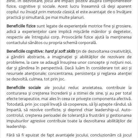
zilnic. În dezvoltare, jocul are impact pozitiv asupra componentelor
fizice, cognitive și sociale. Acest lucru înseamnă că deși aparent
copilul
nu învață prin metoda clasică
, el este avantajat de o învățare
practică și simultană, pe mai multe planuri.
Beneficiile fizice
sunt legate de experiențele motrice fine și grosiere,
adică a experiențelor care implică mișcările mâinilor și degetelor,
respectiv ale întregului corp. Provocările fizice ajută la menținerea
contactului sănătos cu propria schemă corporală.
Beneficiile cognitive
: hard și soft skills
țin de dezvoltarea creativității,
a gândirii abstracte, a imaginației și abilităților de rezolvare de
probleme, la care se adaugă însușirea unor concepte și noțiuni noi,
dar și gândirea în perspectivă. Dacă luăm în considerare tot aici și
resursele atenționale; concentrarea, persistența și reglarea atenției
se dezvoltă, culmea, tot prin joc.
Beneficiile sociale
ale jocului reduc anxietatea, contribuie la
conturarea și creșterea încrederii și a stimei de sine, și au per total
efecte terapeutice, mai ales în ceea ce privește componenta afectivă.
Totodată, prin joc copiii învață să coopereze, să își aștepte rândul, să
împartă, să rezolve conflicte, și deprind chiar leadership-ul. Auto-
controlul, creșterea perioadei de toleranță a frustrării și gestionarea
impulsurilor agresive contribuie toate la dezvoltarea abilităților de
leadership.
Fără să fi epuizat de fapt avantajele jocului, concluzionăm că jocul