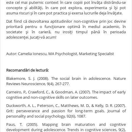
este cel mai puternic context în care copiii pot învăța distrându-se
concepte și abilități, în care pot explora, experimenta și își pot
asuma riscuri și în care pot practica și exersa lucrurile deja învățate.
Dat fiind că dezvoltarea aptitudinilor non-cognitive prin joc devine
prioritară pentru o funcționare optimă în mediul academic, în
societate și în carieră, nu irosiți timpul până în perioada
adolescenței. Jucați-vă acum!
Autor: Camelia Ionescu, MA Psychologist, Marketing Specialist
Recomandări de lectură:
Blakemore, S. J. (2008). The social brain in adolescence. Nature
Reviews Neuroscience, 9(4), 267-277.
Carneiro, P., Crawford, C., & Goodman, A. (2007). The impact of early
cognitive and non-cognitive skills on later outcomes.
Duckworth, A. L., Peterson, C., Matthews, M. D., & Kelly, D. R. (2007).
Grit: perseverance and passion for long-term goals. Journal of
personality and social psychology, 92(6), 1087.
Paus, T. (2005). Mapping brain maturation and cognitive
development during adolescence. Trends in cognitive sciences, 9(2),