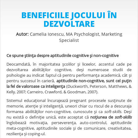
BENEFICIILE JOCULUI ÎN
DEZVOLTARE
Autor:
Camelia Ionescu, MA Psychologist, Marketing
Specialist
Ce spune știința despre aptitudinile cognitive și non-cognitive
Deocamdată, în majoritatea școlilor și liceelor, accentul cade pe
dezvoltarea abilităților cognitive, deși numeroase studii de
psihologie au indicat faptul că pentru performanța academică, cât și
pentru succesul în carieră,
aptitudinile non-cognitive, sunt cel puțin
la fel de valoroase ca inteligența
(Duckworth, Peterson, Matthews, &
Kelly, 2007; Carneiro, Crawford, & Goodman, 2007).
Sistemul educațional încurajează pregnant procesele susținute de
memorie, atenție și inteligență, uneori chiar cu riscul de a descuraja
formarea abilităților non-cognitive, cunoscute și ca
soft-skills
. Deși
nu există o definiție unică, este acceptat că
noțiunea de
soft-skills
înglobează motivația, perseverența, auto-controlul, aptitudinile
meta-cognitive, aptitudinile sociale și de comunicare, creativitatea,
reziliența și coping-ul.