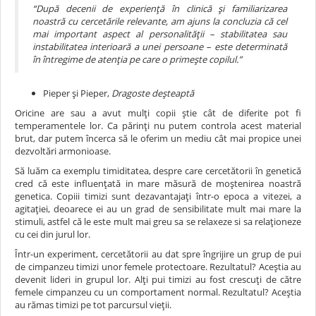
“După decenii de experiență în clinică și familiarizarea
noastră cu cercetările relevante, am ajuns la concluzia că cel
mai important aspect al personalității – stabilitatea sau
instabilitatea interioară a unei persoane – este determinată
în întregime de atenția pe care o primește copilul.”
Pieper și Pieper,
Dragoste deșteaptă
Oricine are sau a avut mulți copii știe cât de diferite pot fi
temperamentele lor. Ca părinți nu putem controla acest material
brut, dar putem încerca să le oferim un mediu cât mai propice unei
dezvoltări armonioase.
Să luăm ca exemplu timiditatea, despre care cercetătorii în genetică
cred că este influențată in mare măsură de moștenirea noastră
genetica. Copiii timizi sunt dezavantajați într-o epoca a vitezei, a
agitației, deoarece ei au un grad de sensibilitate mult mai mare la
stimuli, astfel că le este mult mai greu sa se relaxeze si sa relaționeze
cu cei din jurul lor.
Într-un experiment, cercetătorii au dat spre îngrijire un grup de pui
de cimpanzeu timizi unor femele protectoare. Rezultatul? Aceștia au
devenit lideri in grupul lor. Alți pui timizi au fost crescuți de către
femele cimpanzeu cu un comportament normal. Rezultatul? Aceștia
au rămas timizi pe tot parcursul vieții.