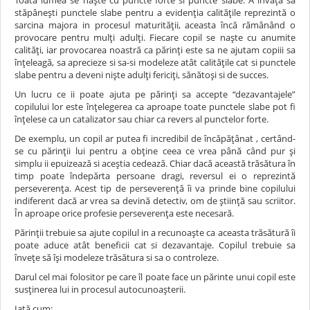
stăpânești punctele slabe pentru a evidenția calitățile reprezintă o
sarcina majora in procesul maturității, aceasta încă rămânând o
provocare pentru mulți adulți. Fiecare copil se naște cu anumite
calități, iar provocarea noastră ca părinți este sa ne ajutam copiii sa
înțeleagă, sa aprecieze si sa-si modeleze atât calitățile cat si punctele
slabe pentru a deveni niște adulți fericiți, sănătoși si de succes.
Un lucru ce ii poate ajuta pe părinți sa accepte “dezavantajele”
copilului lor este înțelegerea ca aproape toate punctele slabe pot fi
înțelese ca un catalizator sau chiar ca revers al punctelor forte.
De exemplu, un copil ar putea fi incredibil de încăpățânat , certând-
se cu părinții lui pentru a obține ceea ce vrea până când pur și
simplu ii epuizează si aceștia cedează. Chiar dacă această trăsătura în
timp poate îndepărta persoane dragi, reversul ei o reprezintă
perseverența. Acest tip de perseverență îi va prinde bine copilului
indiferent dacă ar vrea sa devină detectiv, om de știință sau scriitor.
În aproape orice profesie perseverența este necesară.
Părinții trebuie sa ajute copilul in a recunoaște ca aceasta trăsătură îi
poate aduce atât beneficii cat si dezavantaje. Copilul trebuie sa
învețe să își modeleze trăsătura si sa o controleze.
Darul cel mai folositor pe care îl poate face un părinte unui copil este
susținerea lui in procesul autocunoașterii.
Iată cum: