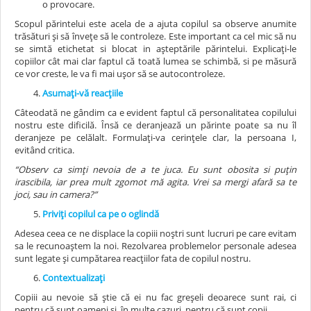
o provocare.
Scopul părintelui este acela de a ajuta copilul sa observe anumite
trăsături și să învețe să le controleze. Este important ca cel mic să nu
se simtă etichetat si blocat in așteptările părintelui. Explicați-le
copiilor cât mai clar faptul că toată lumea se schimbă, si pe măsură
ce vor creste, le va fi mai ușor să se autocontroleze.
Asumați-vă reacțiile
Câteodată ne gândim ca e evident faptul că personalitatea copilului
nostru este dificilă. Însă ce deranjează un părinte poate sa nu îl
deranjeze pe celălalt. Formulați-va cerințele clar, la persoana I,
evitând critica.
“Observ ca simți nevoia de a te juca. Eu sunt obosita si puțin
irascibila, iar prea mult zgomot mă agita. Vrei sa mergi afară sa te
joci, sau in camera?”
Priviți copilul ca pe o oglindă
Adesea ceea ce ne displace la copiii noștri sunt lucruri pe care evitam
sa le recunoaștem la noi. Rezolvarea problemelor personale adesea
sunt legate și cumpătarea reacțiilor fata de copilul nostru.
Contextualizați
Copiii au nevoie să știe că ei nu fac greșeli deoarece sunt rai, ci
pentru că sunt oameni și, în multe cazuri, pentru că sunt copii.