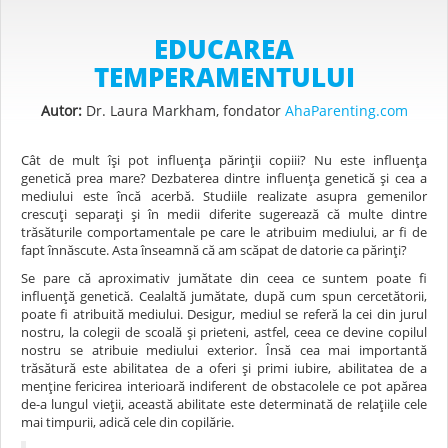
EDUCAREA
TEMPERAMENTULUI
Autor:
Dr. Laura Markham, fondator
AhaParenting.com
Cât de mult își pot influența părinții copiii? Nu este influența
genetică prea mare? Dezbaterea dintre influența genetică și cea a
mediului este încă acerbă. Studiile realizate asupra gemenilor
crescuți separați și în medii diferite sugerează că multe dintre
trăsăturile comportamentale pe care le atribuim mediului, ar fi de
fapt înnăscute. Asta înseamnă că am scăpat de datorie ca părinți?
Se pare că aproximativ jumătate din ceea ce suntem poate fi
influență genetică. Cealaltă jumătate, după cum spun cercetătorii,
poate fi atribuită mediului. Desigur, mediul se referă la cei din jurul
nostru, la colegii de scoală și prieteni, astfel, ceea ce devine copilul
nostru se atribuie mediului exterior. Însă cea mai importantă
trăsătură este abilitatea de a oferi și primi iubire, abilitatea de a
menține fericirea interioară indiferent de obstacolele ce pot apărea
de-a lungul vieții, această abilitate este determinată de relațiile cele
mai timpurii, adică cele din copilărie.