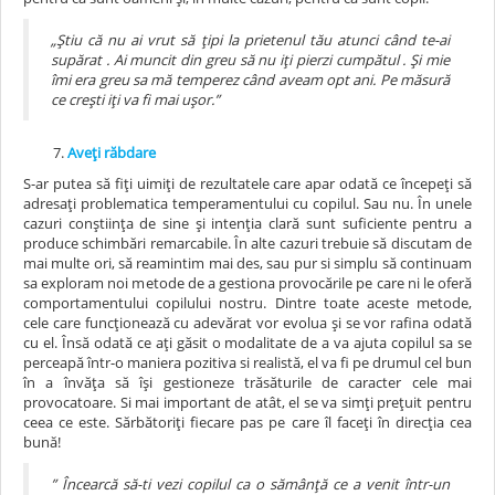
„Știu că nu ai vrut să țipi la prietenul tău atunci când te-ai
supărat . Ai muncit din greu să nu iți pierzi cumpătul . Și mie
îmi era greu sa mă temperez când aveam opt ani. Pe măsură
ce crești iți va fi mai ușor.”
Aveți răbdare
S-ar putea să fiți uimiți de rezultatele care apar odată ce începeți să
adresați problematica temperamentului cu copilul. Sau nu. În unele
cazuri conștiința de sine și intenția clară sunt suficiente pentru a
produce schimbări remarcabile. În alte cazuri trebuie să discutam de
mai multe ori, să reamintim mai des, sau pur si simplu să continuam
sa exploram noi metode de a gestiona provocările pe care ni le oferă
comportamentului copilului nostru. Dintre toate aceste metode,
cele care funcționează cu adevărat vor evolua și se vor rafina odată
cu el. Însă odată ce ați găsit o modalitate de a va ajuta copilul sa se
perceapă într-o maniera pozitiva si realistă, el va fi pe drumul cel bun
în a învăța să își gestioneze trăsăturile de caracter cele mai
provocatoare. Si mai important de atât, el se va simți prețuit pentru
ceea ce este. Sărbătoriți fiecare pas pe care îl faceți în direcția cea
bună!
” Încearcă să-ti vezi copilul ca o sămânță ce a venit într-un