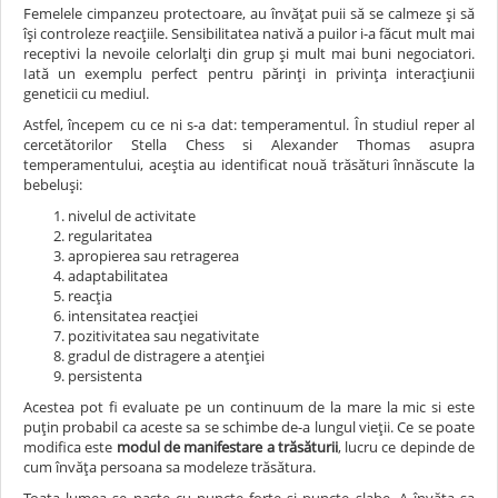
Femelele cimpanzeu protectoare, au învățat puii să se calmeze și să
își controleze reacțiile. Sensibilitatea nativă a puilor i-a făcut mult mai
receptivi la nevoile celorlalți din grup și mult mai buni negociatori.
Iată un exemplu perfect pentru părinți in privința interacțiunii
geneticii cu mediul.
Astfel, începem cu ce ni s-a dat: temperamentul. În studiul reper al
cercetătorilor Stella Chess si Alexander Thomas asupra
temperamentului, aceștia au identificat nouă trăsături înnăscute la
bebeluși:
nivelul de activitate
regularitatea
apropierea sau retragerea
adaptabilitatea
reacția
intensitatea reacției
pozitivitatea sau negativitate
gradul de distragere a atenției
persistenta
Acestea pot fi evaluate pe un continuum de la mare la mic si este
puțin probabil ca aceste sa se schimbe de-a lungul vieții. Ce se poate
modifica este
modul de manifestare a trăsăturii
, lucru ce depinde de
cum învăța persoana sa modeleze trăsătura.
Toata lumea se naște cu puncte forte si puncte slabe. A învăța sa