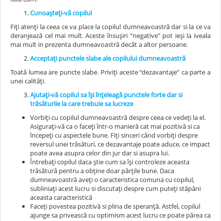
Cunoașteți-vă copilul
Fiți atenți la ceea ce va place la copilul dumneavoastră dar si la ce va
deranjează cel mai mult. Aceste însușiri “negative” pot ieși la iveala
mai mult in prezenta dumneavoastră decât a altor persoane.
Acceptați punctele slabe ale copilului dumneavoastră
Toată lumea are puncte slabe. Priviți aceste “dezavantaje” ca parte a
unei calități.
Ajutați-vă copilul sa își înțeleagă punctele forte dar si
trăsăturile la care trebuie sa lucreze
Vorbiți cu copilul dumneavoastră despre ceea ce vedeți la el.
Asigurați-vă ca o faceți într-o manieră cat mai pozitivă si ca
începeți cu aspectele bune. Fiți sinceri când vorbiți despre
reversul unei trăsături, ce dezavantaje poate aduce, ce impact
poate avea asupra celor din jur dar si asupra lui.
Întrebați copilul daca știe cum sa își controleze aceasta
trăsătură pentru a obține doar părțile bune. Daca
dumneavoastră aveți o caracteristica comuna cu copilul,
subliniați acest lucru si discutați despre cum puteți stăpâni
aceasta caracteristică
Faceți povestea pozitivă si plina de speranță. Astfel, copilul
ajunge sa privească cu optimism acest lucru ce poate părea ca