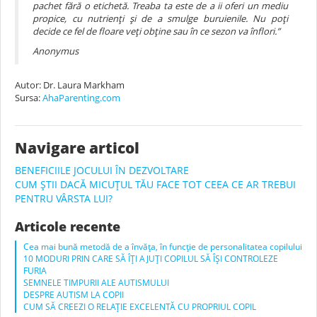
pachet fără o etichetă. Treaba ta este de a ii oferi un mediu
propice, cu nutrienți și de a smulge buruienile. Nu poți
decide ce fel de floare veți obține sau în ce sezon va înflori.”
Anonymus
Autor: Dr. Laura Markham
Sursa:
AhaParenting.com
Navigare articol
BENEFICIILE JOCULUI ÎN DEZVOLTARE
CUM ȘTII DACĂ MICUȚUL TĂU FACE TOT CEEA CE AR TREBUI
PENTRU VÂRSTA LUI?
Articole recente
Cea mai bună metodă de a învăța, în funcție de personalitatea copilului
10 MODURI PRIN CARE SĂ ÎȚI AJUȚI COPILUL SĂ ÎȘI CONTROLEZE
FURIA
SEMNELE TIMPURII ALE AUTISMULUI
DESPRE AUTISM LA COPII
CUM SĂ CREEZI O RELAȚIE EXCELENTĂ CU PROPRIUL COPIL