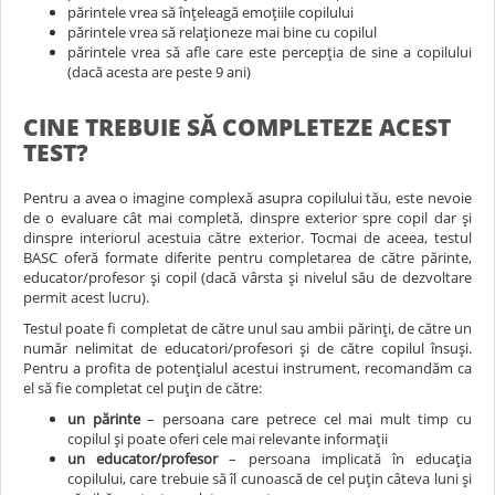
părintele vrea să înţeleagă emoţiile copilului
părintele vrea să relaţioneze mai bine cu copilul
părintele vrea să afle care este percepţia de sine a copilului
(dacă acesta are peste 9 ani)
CINE TREBUIE SĂ COMPLETEZE ACEST
TEST?
Pentru a avea o imagine complexă asupra copilului tău, este nevoie
de o evaluare cât mai completă, dinspre exterior spre copil dar şi
dinspre interiorul acestuia către exterior. Tocmai de aceea, testul
BASC
oferă formate diferite pentru completarea de către părinte,
educator/profesor şi copil (dacă vârsta şi nivelul său de dezvoltare
permit acest lucru).
Testul poate fi completat de către unul sau ambii părinţi, de către un
număr nelimitat de educatori/profesori şi de către copilul însuşi.
Pentru a profita de potenţialul acestui instrument, recomandăm ca
el să fie completat cel puţin de către:
un părinte
– persoana care petrece cel mai mult timp cu
copilul şi poate oferi cele mai relevante informaţii
un educator/profesor
– persoana implicată în educaţia
copilului, care trebuie să îl cunoască de cel puţin câteva luni şi