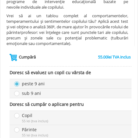
programe de intervenţie educaţională bazate pe
nevoile individuale ale copilului.
Vrei să ai un tablou complet al comportamentelor,
temperamentului şi sentimentelor copilului tău? Aplică acest test
şi vei obţine o analiză 360⁰, de mare ajutor în provocările rolului de
părinte/profesor: vei înţelege care sunt punctele tari ale copilului,
precum şi zonele sale cu potenţial problematic (tulburări
emoţionale sau comportamentale).
Cumpără
55.00lei
TVA inclus
Doresc să evaluez un copil cu vârsta de
peste 9 ani
sub 9 ani
Doresc să cumpăr o aplicare pentru
Copil
55 lei (tva inclus)
Părinte
55 lei (tva inclus)