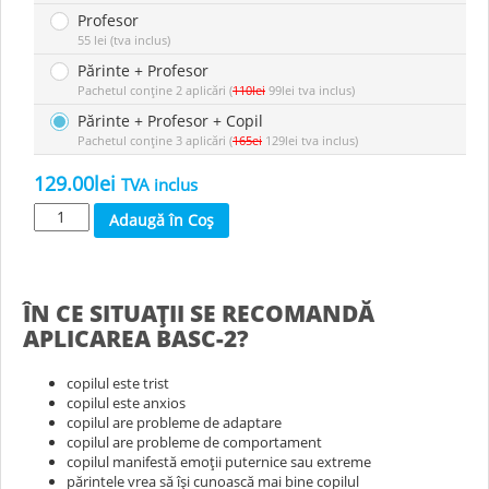
Profesor
55 lei (tva inclus)
Părinte + Profesor
Pachetul conține 2 aplicări (
110lei
99lei tva inclus)
Părinte + Profesor + Copil
Pachetul conține 3 aplicări (
165ei
129lei tva inclus)
129.00lei
TVA inclus
Adaugă în Coș
ÎN CE SITUAŢII SE RECOMANDĂ
APLICAREA BASC-2?
copilul este trist
copilul este anxios
copilul are probleme de adaptare
copilul are probleme de comportament
copilul manifestă emoţii puternice sau extreme
părintele vrea să îşi cunoască mai bine copilul