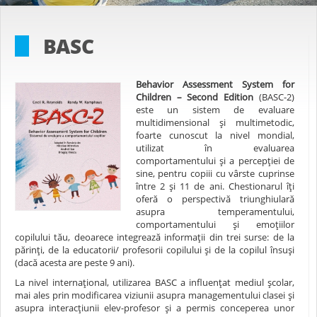
BASC
Behavior Assessment System for
Children – Second Edition
(BASC-2)
este un sistem de evaluare
multidimensional şi multimetodic,
foarte cunoscut la nivel mondial,
utilizat în evaluarea
comportamentului și a percepției de
sine, pentru copiii cu vârste cuprinse
între 2 și 11 de ani. Chestionarul îţi
oferă o perspectivă triunghiulară
asupra temperamentului,
comportamentului şi emoţiilor
copilului tău, deoarece integrează informații din trei surse: de la
părinţi, de la educatorii/ profesorii copilului și de la copilul însuşi
(dacă acesta are peste 9 ani).
La nivel internațional, utilizarea BASC a influenţat mediul școlar,
mai ales prin modificarea viziunii asupra managementului clasei și
asupra interacţiunii elev-profesor și a permis conceperea unor