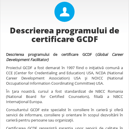
Descrierea programului de
certificare GCDF
Descrierea programului de certific
are
GCDF (
Global Career
Development Facilitator)
Proiectul GCDF a fost demarat în 1997 fiind o iniţiativă comună a
CCE (Center for Credentialing and Education) USA, NCDA (National
Career Development Association) USA şi NOICC (National
Occupational Information Coordinating Committee) USA.
În ţara noastră, cursul a fost standardizat de NBCC Romania
(National Board for Certified Counselors), filială a NBCC
Internaţional Europa.
Consultantul GCDF este specialist în consiliere în carieră şi oferă
servicii de informare, consiliere şi orientare în scopul dezvoltării în
carieră pentru persoane sau organizaţii.
Certificarea GCDF reprezintă garanţia unor servicii de calitate în